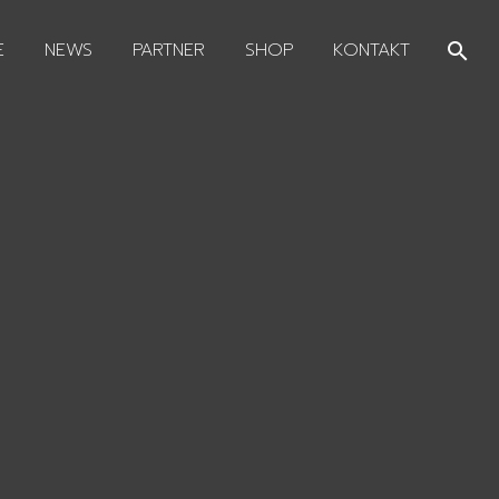
E
NEWS
PARTNER
SHOP
KONTAKT