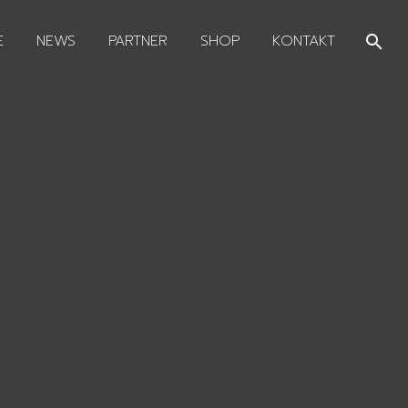
E
NEWS
PARTNER
SHOP
KONTAKT