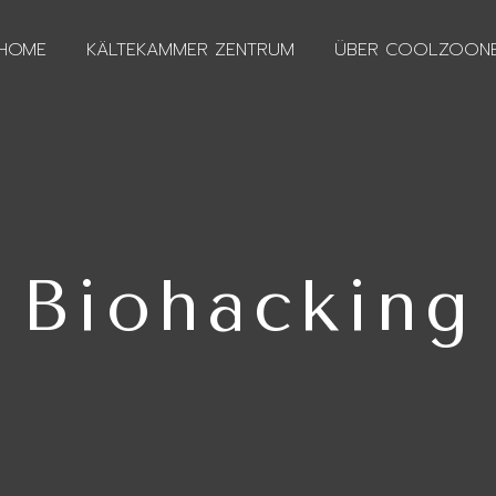
HOME
KÄLTEKAMMER ZENTRUM
ÜBER COOLZOON
Biohacking