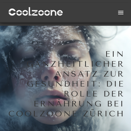
EIN
GANZHEITLICHER
ANSATZ ZUR
GESUNDHEIT: DIE
ROLLE DER
ERNÄHRUNG BEI
COOLZOONE ZÜRICH