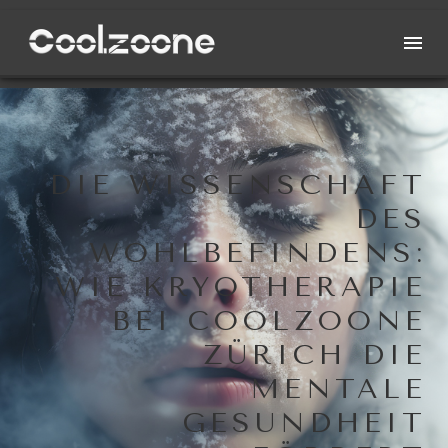
DIE WISSENSCHAFT
DES
WOHLBEFINDENS:
WIE KRYOTHERAPIE
BEI COOLZOONE
ZÜRICH DIE
MENTALE
GESUNDHEIT