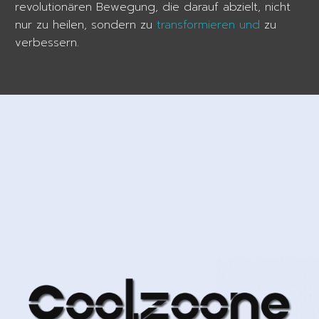
revolutionären Bewegung, die darauf abzielt, nicht
nur zu heilen, sondern zu
transformieren und
zu
verbessern.