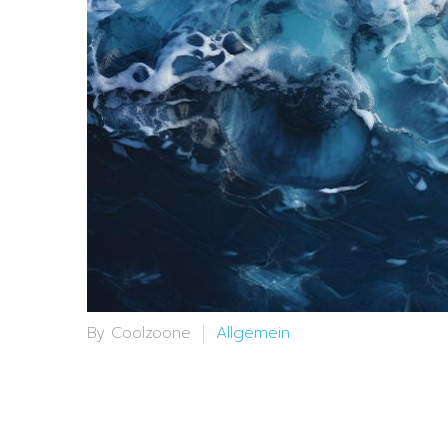
By Coolzoone
Allgemein
19 Jun:
Work-life-ba
gesundes Leben