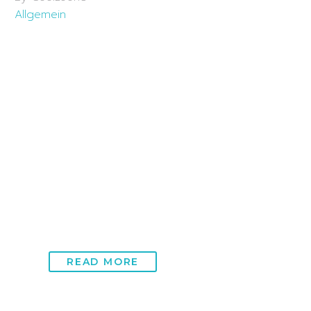
Allgemein
09 Apr:
Long Covid
Zürich: Pfade zurück zur
Vitalität durch modernste
Technologien
Das umfassende Verständnis von Long Covid, einer
Nachwirkung der COVID-19-Erkrankung, die das
Leben vieler Menschen weltweit beeinflusst, hat zur
Entwicklung…
READ MORE