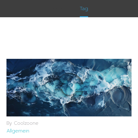
Home
Tag
By Coolzoone
Allgemein