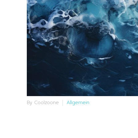
By Coolzoone
Allgemein
26 Apr:
Entdecken 
Innovation auf Well