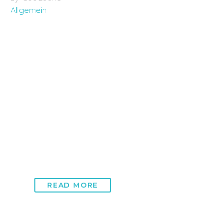
Allgemein
22 Jun:
Infrarotkabine
Zürich: Wellness und
Wohlbefinden auf
höchstem Niveau
Infrarotkabine Zürich bietet eine revolutionäre
Methode zur Gesundheitsförderung und
Entspannung durch die Nutzung von
Infrarotstrahlung. Diese Technologie ist weit mehr…
READ MORE