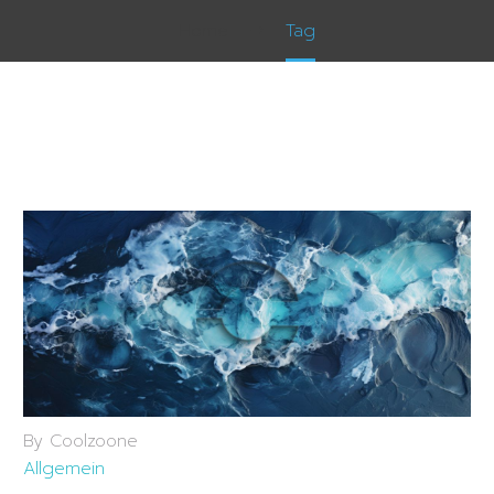
Home
Tag
By Coolzoone
Allgemein