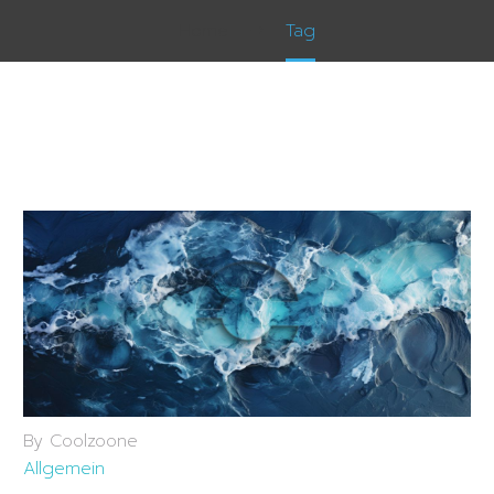
Home
Tag
By Coolzoone
Allgemein