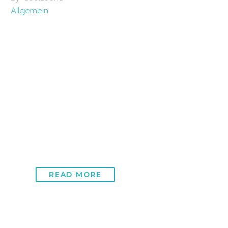
Allgemein
20 Jun:
Cryo Kammer
Zürich: Innovation in der
Kältetherapie
Die Cryo Kammer Zürich ist eine revolutionäre
Einrichtung, die modernste Kältetherapie-
Technologien nutzt, um eine Vielzahl von
gesundheitlichen Vorteilen zu bieten….
READ MORE