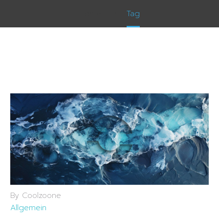
Home
Tag
By Coolzoone
Allgemein