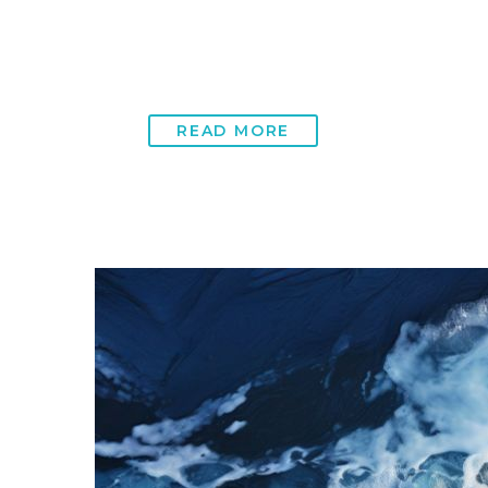
Rheuma – der unsichtbare Feind im Körper Rhe
READ MORE