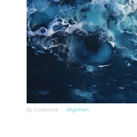
By Coolzoone
Allgemein
12 Jun:
Chronische 