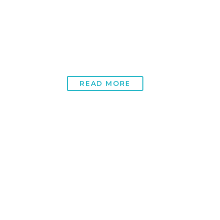
moderne Behandlun
Chronische Schmerzen sind ein komplexes und w
länger…
READ MORE