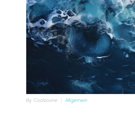
By Coolzoone
Allgemein
31 Jul:
Rheuma: Mit 
Lebensqualität