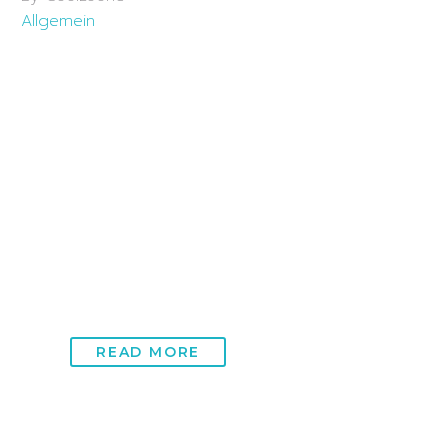
Allgemein
26 Mai:
Chronische
Müdigkeit: Die
unsichtbare Last
entschlüsseln
Chronische Müdigkeit ist ein Zustand, der mehr ist
als nur gelegentliche Erschöpfung. Es ist eine
fortwährende, oft überwältigende Müdigkeit, die…
READ MORE