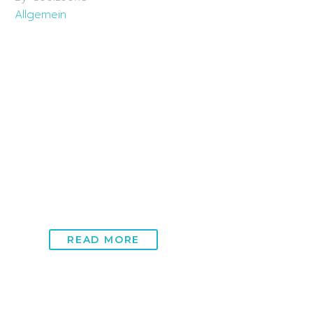
Allgemein
20 Mai:
Biohacker
Hotspot: Das Mekka der
Selbstoptimierer
Im Herzen von Zürich befindet sich ein Biohacker
Hotspot, der die Grenzen menschlicher
Leistungsfähigkeit neu definiert. Coolzoone Zürich ist
nicht…
READ MORE