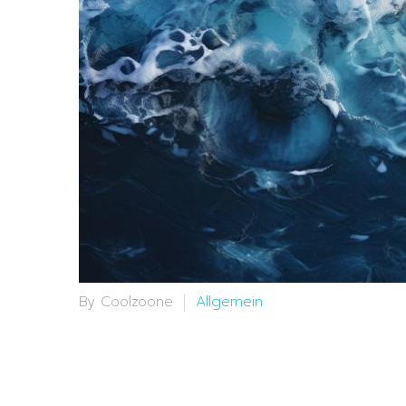
By Coolzoone
Allgemein
08 Mai:
Abgeschlafft
und Leistungsfähigk