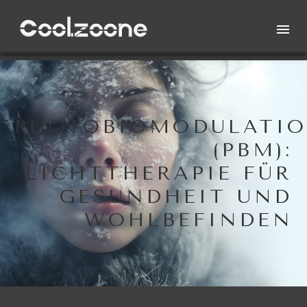
PHOTOBIOMODULATI
(PBM):
LICHTTHERAPIE FÜR
GESUNDHEIT UND
WOHLBEFINDEN