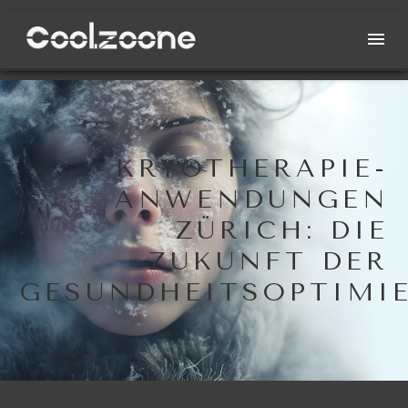
KRYOTHERAPIE-
ANWENDUNGEN
ZÜRICH: DIE
ZUKUNFT DER
GESUNDHEITSOPTIMI