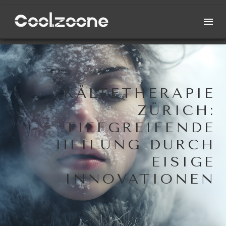
KÄLTETHERAPIE
ZÜRICH:
TIEFGREIFENDE
HEILUNG DURCH
EISIGE
INNOVATIONEN